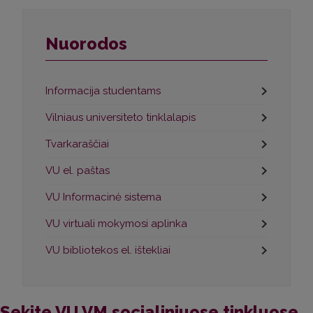
Nuorodos
Informacija studentams
Vilniaus universiteto tinklalapis
Tvarkaraščiai
VU el. paštas
VU Informacinė sistema
VU virtuali mokymosi aplinka
VU bibliotekos el. ištekliai
Sekite VU VM socialiniuose tinkluose