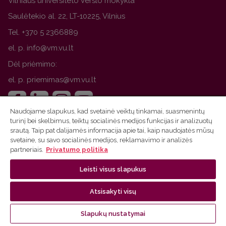
Vilniaus universiteto Verslo mokykla
Saulėtekio al. 22, LT-10225, Vilnius
Tel. +370 5 2366889
el. p.
Dėl priėmimo:
el. p.
Naudojame slapukus, kad svetainė veiktų tinkamai, suasmenintų
turinį bei skelbimus, teiktų socialinės medijos funkcijas ir analizuotų
srautą. Taip pat dalijamės informacija apie tai, kaip naudojatės mūsų
Greita paieška
svetaine, su savo socialinės medijos, reklamavimo ir analizės
partneriais.
Privatumo politika
Bakalauro studijos
Leisti visus slapukus
Magistrantūros studijos
Atsisakyti visų
Doktorantūros studijos
MBA Entrepreneurship & Innovation
Slapukų nustatymai
Atviroji prieiga