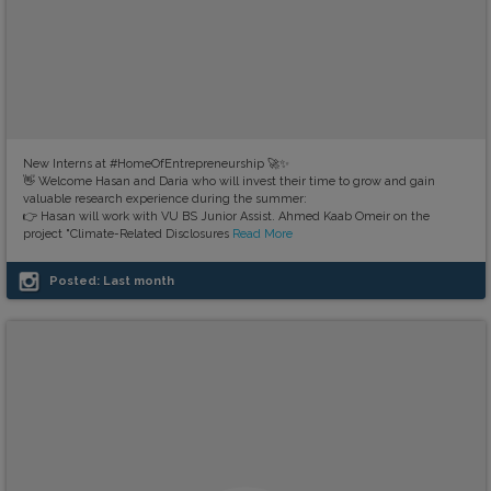
New Interns at #HomeOfEntrepreneurship 🚀✨
👋 Welcome Hasan and Daria who will invest their time to grow and gain
valuable research experience during the summer:
👉 Hasan will work with VU BS Junior Assist. Ahmed Kaab Omeir on the
project "Climate-Related Disclosures
Read More
Posted:
Last month