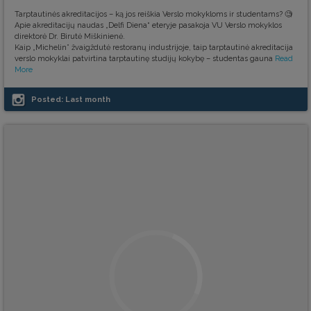
Tarptautinės akreditacijos – ką jos reiškia Verslo mokykloms ir studentams? 🧐
Apie akreditacijų naudas „Delfi Diena“ eteryje pasakoja VU Verslo mokyklos
direktorė Dr. Birutė Miškinienė.
Kaip „Michelin” žvaigždutė restoranų industrijoje, taip tarptautinė akreditacija
verslo mokyklai patvirtina tarptautinę studijų kokybę – studentas gauna
Read
More
Posted:
Last month