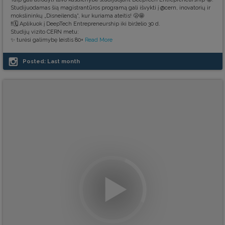
Studijuodamas šią magistrantūros programą gali išvykti į @cern, inovatorių ir
mokslininkų „Disneilendą“, kur kuriama ateitis! 🫢🤩
‼️🗓️ Aplikuok į DeepTech Entrepreneurship iki birželio 30 d.
Studijų vizito CERN metu:
✨ turėsi galimybę leistis 80+
Read More
Posted:
Last month