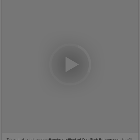
Taip gali atrodyti tavo kasdienybė studijuojant DeepTech Entrepreneurship 🤩.