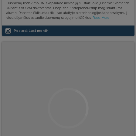
Duomenų kodavimo DNR kapsulėse inovaciją su startuolio „Dnamic“ komanda
kuriantis VU VM doktorantas, DeepTech Entrepreneurship magistrantūros
alumni Robertas Skliaustas tiki, kad ateityje biotechnologijos taps atsakymu į
vis didėjančius pasaulio duomenų saugojimo iššūkius.
Read More
Posted:
Last month