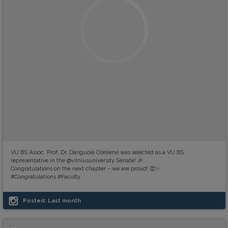
VU BS Assoc. Prof. Dr. Danguolė Oželienė was selected as a VU BS
representative in the @vilniusuniversity Senate! 🎉
Congratulations on the next chapter – we are proud! 👏✨
#Congratulations #Faculty
Posted:
Last month